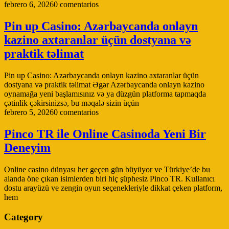
febrero 6, 2026
0 comentarios
Pin up Casino: Azərbaycanda onlayn
kazino axtaranlar üçün dostyana və
praktik təlimat
Pin up Casino: Azərbaycanda onlayn kazino axtaranlar üçün
dostyana və praktik təlimat Əgər Azərbaycanda onlayn kazino
oynamağa yeni başlamısınız və ya düzgün platforma tapmaqda
çətinlik çəkirsinizsə, bu məqalə sizin üçün
febrero 5, 2026
0 comentarios
Pinco TR ile Online Casinoda Yeni Bir
Deneyim
Online casino dünyası her geçen gün büyüyor ve Türkiye’de bu
alanda öne çıkan isimlerden biri hiç şüphesiz Pinco TR. Kullanıcı
dostu arayüzü ve zengin oyun seçenekleriyle dikkat çeken platform,
hem
Category