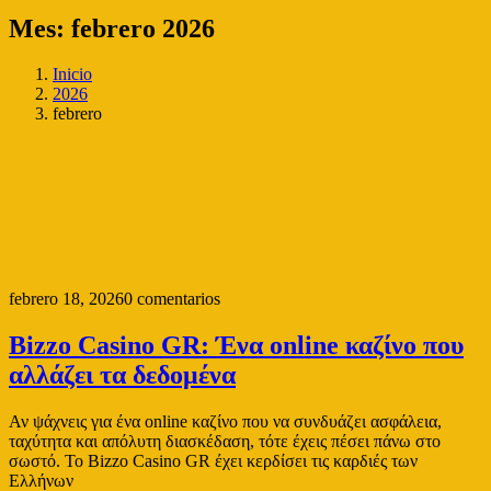
Mes:
febrero 2026
Inicio
2026
febrero
febrero 18, 2026
0 comentarios
Bizzo Casino GR: Ένα online καζίνο που
αλλάζει τα δεδομένα
Αν ψάχνεις για ένα online καζίνο που να συνδυάζει ασφάλεια,
ταχύτητα και απόλυτη διασκέδαση, τότε έχεις πέσει πάνω στο
σωστό. Το Bizzo Casino GR έχει κερδίσει τις καρδιές των
Ελλήνων