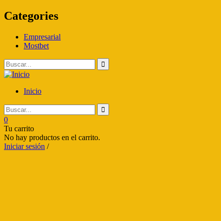
Categories
Empresarial
Mostbet
Inicio
0
Tu carrito
No hay productos en el carrito.
Iniciar sesión
/