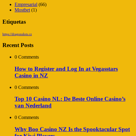
Empresarial
(66)
Mostbet
(1)
Etiquetas
https://dragonslots.cz
Recent Posts
0 Comments
How to Register and Log In at Vegasstars
Casino in NZ
0 Comments
Top 10 Casino NL: De Beste Online Casino’s
van Nederland
0 Comments
Why Boo Casino NZ Is the Spooktacular Spot
for Kiwi Players