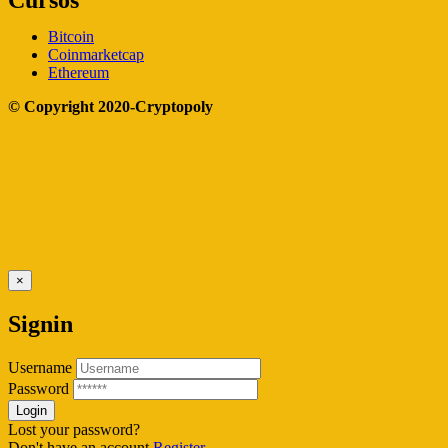
Cursos
Bitcoin
Coinmarketcap
Ethereum
© Copyright 2020-Cryptopoly
×
Signin
Username
Password
Lost your password?
Don't have an account
Register